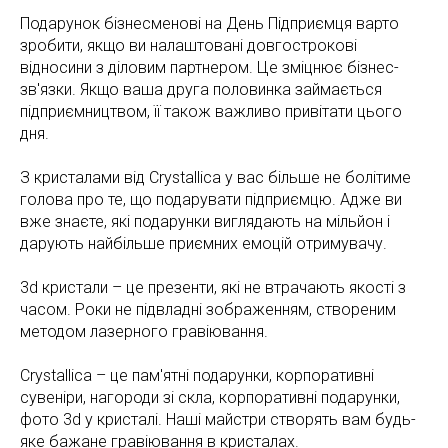
Подарунок бізнесменові на День Підприємця варто
зробити, якщо ви налаштовані довгострокові
відносини з діловим партнером. Це зміцнює бізнес-
зв'язки. Якщо ваша друга половинка займається
підприємництвом, її також важливо привітати цього
дня.
З кристалами від Crystallica у вас більше не болітиме
голова про те, що подарувати підприємцю. Адже ви
вже знаєте, які подарунки виглядають на мільйон і
дарують найбільше приємних емоцій отримувачу.
3d кристали – це презенти, які не втрачають якості з
часом. Роки не підвладні зображенням, створеним
методом лазерного гравіювання.
Crystallica – це пам'ятні подарунки, корпоративні
сувеніри, нагороди зі скла, корпоративні подарунки,
фото 3d у кристалі. Наші майстри створять вам будь-
яке бажане гравіювання в кристалах.