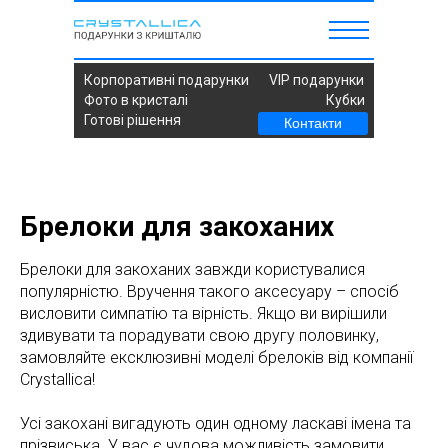
Корпоративні подарунки
VIP подарунки
Фото в кристалі
Кубки
Готові рішення
Контакти
Брелоки для закоханих
Брелоки для закоханих завжди користувалися
популярністю. Вручення такого аксесуару – спосіб
висловити симпатію та вірність. Якщо ви вирішили
здивувати та порадувати свою другу половинку,
замовляйте ексклюзивні моделі брелоків від компанії
Crystallica!
Усі закохані вигадують один одному ласкаві імена та
прізвиська. У вас є чудова можливість замовити