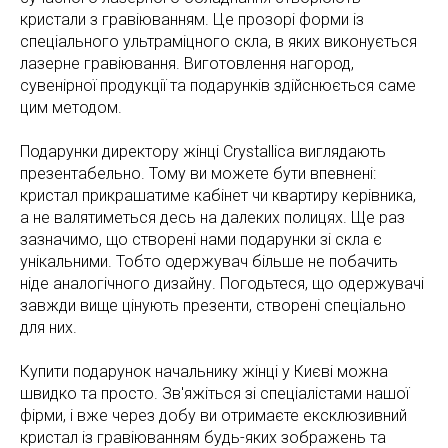
кристали з гравіюванням. Це прозорі форми із
спеціального ультраміцного скла, в яких виконується
лазерне гравіювання. Виготовлення нагород,
сувенірної продукції та подарунків здійснюється саме
цим методом.
Подарунки директору жінці Crystallica виглядають
презентабельно. Тому ви можете бути впевнені:
кристал прикрашатиме кабінет чи квартиру керівника,
а не валятиметься десь на далеких полицях. Ще раз
зазначимо, що створені нами подарунки зі скла є
унікальними. Тобто одержувач більше не побачить
ніде аналогічного дизайну. Погодьтеся, що одержувачі
завжди вище цінують презенти, створені спеціально
для них.
Купити подарунок начальнику жінці у Києві можна
швидко та просто. Зв'яжіться зі спеціалістами нашої
фірми, і вже через добу ви отримаєте ексклюзивний
кристал із гравіюванням будь-яких зображень та