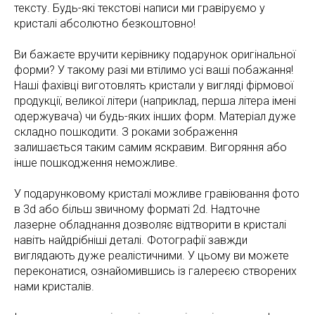
тексту. Будь-які текстові написи ми гравіруємо у
кристалі абсолютно безкоштовно!
Ви бажаєте вручити керівнику подарунок оригінальної
форми? У такому разі ми втілимо усі ваші побажання!
Наші фахівці виготовлять кристали у вигляді фірмової
продукції, великої літери (наприклад, перша літера імені
одержувача) чи будь-яких інших форм. Матеріал дуже
складно пошкодити. З роками зображення
залишається таким самим яскравим. Вигоряння або
інше пошкодження неможливе.
У подарунковому кристалі можливе гравіювання фото
в 3d або більш звичному форматі 2d. Надточне
лазерне обладнання дозволяє відтворити в кристалі
навіть найдрібніші деталі. Фотографії завжди
виглядають дуже реалістичними. У цьому ви можете
переконатися, ознайомившись із галереєю створених
нами кристалів.