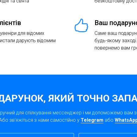
хідні та свята
безкоштовну доста
лієнтів
Ваш подарун
сувеніри для відомих
Саме ваш подаруно
ристали дарують відомим
будь-якому заході
повернемо вам гр
ДАРУНОК, ЯКИЙ ТОЧНО ЗАПА
зручний для спілкування мессенджер і ми допоможемо вам 
Або зв'яжіться з нами самостійно у
Telegram
або
WhatsAp