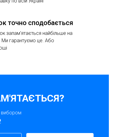
вку по всій Україні
ок точно сподобається
к запам'ятається найбільше на
. Ми гарантуємо це. Або
оші
М'ЯТАЄТЬСЯ?
з вибором
p