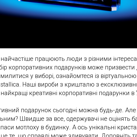
ї найчастіше працюють люди з різними інтереса
ибір корпоративних подарунків може призвести
милитися у виборі, ознайомтеся із віртуально
rystallica. Наші вироби з кришталю з ексклюзив
найкращі креативні корпоративні подарунки в У
ивний подарунок сьогодні можна будь-де. Але 
льним? Швидше за все, одержувачі не оцінять б
апаси мотлоху в будинку. А ось унікальні крист
це те, що справді може здивувати. Доповніть 