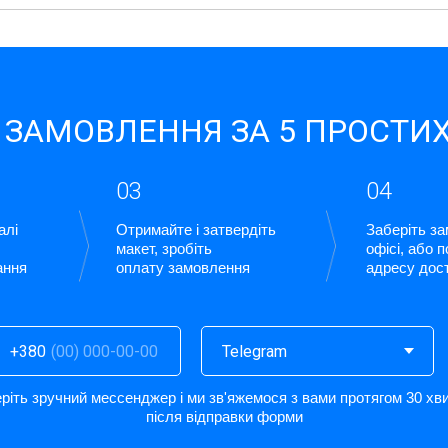
 ЗАМОВЛЕННЯ ЗА 5 ПРОСТИХ
03
04
алі
Отримайте і затвердіть
Заберіть з
макет, зробіть
офісі, або 
ання
оплату замовлення
адресу дос
+380
ріть зручний мессенджер і ми зв'яжемося з вами протягом 30 хв
після відправки форми