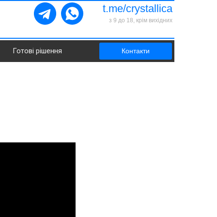
t.me/crystallica
з 9 до 18, крім вихідних
Готові рішення
Контакти
УКР
|
РУС