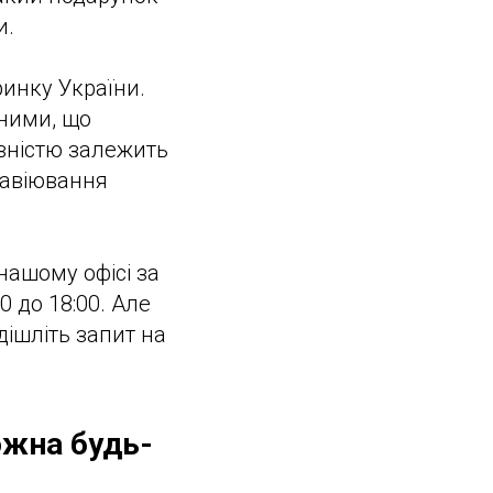
и.
ринку України.
аними, що
вністю залежить
равіювання
нашому офісі за
0 до 18:00. Але
дішліть запит на
ожна будь-