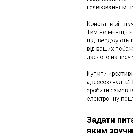
гравіюванням л
Кристали зі шту
Тим не менш, са
підтверджують в
від ваших побаж
дарчого напису 
Купити креативн
адресою вул. Є. 
зробити замовле
електронну пошт
Задати пит
яким зруч