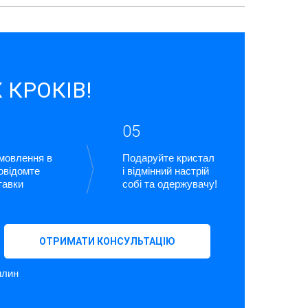
 КРОКІВ!
05
амовлення в
Подаруйте кристал
повідомте
і відмінний настрій
тавки
собі та одержувачу!
ОТРИМАТИ КОНСУЛЬТАЦІЮ
илин