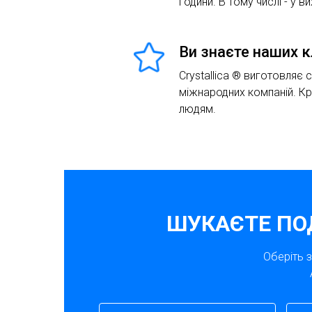
години. В тому числі - у ви
Ви знаєте наших к
Crystallica ® виготовляє 
міжнародних компаній. К
людям.
ШУКАЄТЕ ПО
Оберіть 