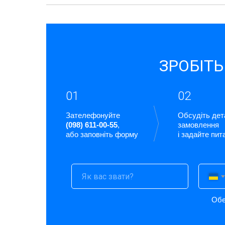
ЗРОБІТЬ
01
02
Зателефонуйте
Обсудіть дет
(098) 611-00-55
,
замовлення
або заповніть форму
і задайте пит
Обе