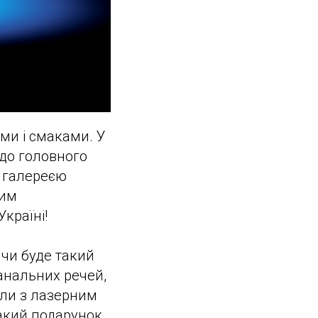
ми і смаками. У
 до головного
ю галереєю
ним
країні!
чи буде такий
анальних речей,
али з лазерним
такий подарунок