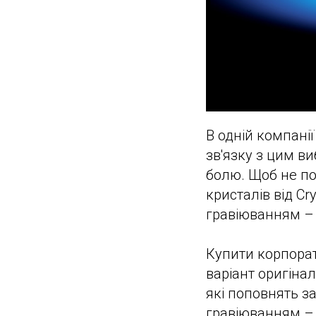
В одній компані
зв'язку з цим в
болю. Щоб не по
кристалів від C
гравіюванням – 
Купити корпорат
варіант оригіна
які поповнять з
гравіюванням – 