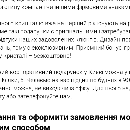
оготипу компанії чи іншими фірмовими знакам
чного кришталю вже не перший рік існують на 
ме такі подарунки є оригінальними і затребув
ідгуки наших задоволених клієнтів. Дизайн по
ань, тому є ексклюзивним. Приємний бонус: г
у кристалі – безкоштовно!
ий корпоративний подарунок у Києві можна у 
Пчілки, 5. Чекаємо на вас щодня по буднях з 9:0
ння можна, не виходячи із офісу. Для цього на
у або зателефонуйте нам.
ання та оформити замовлення м
ним способом