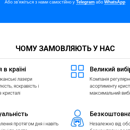
Або зв'яжіться з нами самостійно у
Telegram
або
WhatsApp
ЧОМУ ЗАМОВЛЯЮТЬ У НАС
 в країні
Великий вибі
канські лазери
Компанія регулярн
кість, яскравість і
асортименту крист
 кристалі
максимальний виб
туальність
Безкоштовна
лення протягом дня і навіть
Незалежно від об