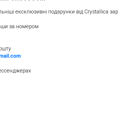
ніші ексклюзивні подарунки від Crystallica зар
вши за номером
пошту
gmail.com
мессенджерах