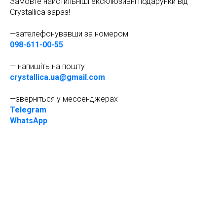
Замовте найстильніші ексклюзивні подарунки від
Crystallica зараз!
—зателефонувавши за номером
098-611-00-55
— напишіть на пошту
crystallica.ua@gmail.com
—зверніться у мессенджерах
Telegram
WhatsApp