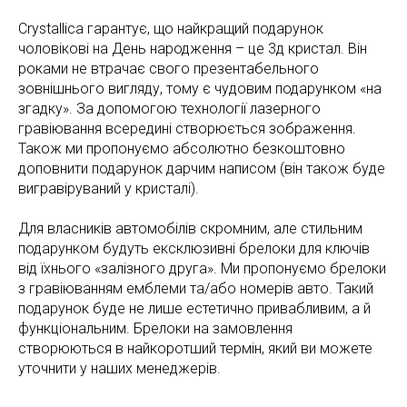
Crystallica гарантує, що найкращий подарунок
чоловікові на День народження – це 3д кристал. Він
роками не втрачає свого презентабельного
зовнішнього вигляду, тому є чудовим подарунком «на
згадку». За допомогою технології лазерного
гравіювання всередині створюється зображення.
Також ми пропонуємо абсолютно безкоштовно
доповнити подарунок дарчим написом (він також буде
вигравіруваний у кристалі).
Для власників автомобілів скромним, але стильним
подарунком будуть ексклюзивні брелоки для ключів
від їхнього «залізного друга». Ми пропонуємо брелоки
з гравіюванням емблеми та/або номерів авто. Такий
подарунок буде не лише естетично привабливим, а й
функціональним. Брелоки на замовлення
створюються в найкоротший термін, який ви можете
уточнити у наших менеджерів.