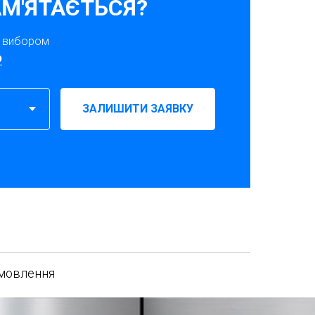
М'ЯТАЄТЬСЯ?
з вибором
p
ЗАЛИШИТИ ЗАЯВКУ
амовлення