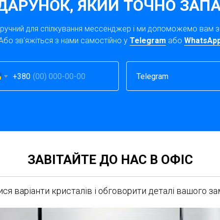
ДАРУНОК, ЯКИЙ ТОЧНО ЗАПА
зручний для спілкування мессенджер і ми допоможемо вам 
Або зв'яжіться з нами самостійно у
Telegram
або
WhatsAp
+380
ЗАВІТАЙТЕ ДО НАС В ОФІС
ся варіанти кристалів і обговорити деталі вашого з