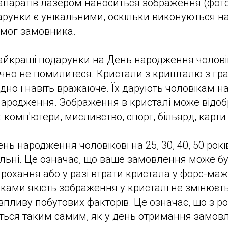
апаратів лазером наноситься зображення (фот
дарунки є унікальними, оскільки виконуються 
имог замовника.
айкращі подарунки на День народження чоловік
очно не помилитеся. Кристали з кришталю з гр
но і навіть вражаюче. Їх дарують чоловікам на 
 народження. Зображення в кристалі може відоб
 комп'ютери, мисливство, спорт, більярд, карти і
ь народження чоловікові на 25, 30, 40, 50 років
льні. Це означає, що ваше замовлення може б
прохання або у разі втрати кристала у форс-ма
оками якість зображення у кристалі не змінюєть
впливу побутових факторів. Це означає, що з р
ться таким самим, як у день отримання замов