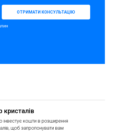
ОТРИМАТИ КОНСУЛЬТАЦІЮ
илин
р кристалів
о інвестує кошти в розширення
алів, щоб запропонувати вам