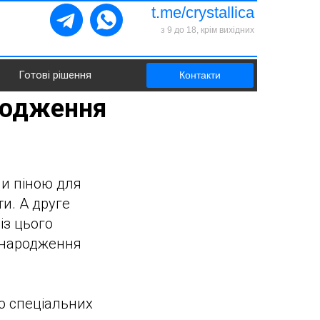
t.me/crystallica
з 9 до 18, крім вихідних
Готові рішення
Контакти
родження
УКР
|
РУС
и піною для
и. А друге
із цього
ь народження
ю спеціальних