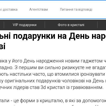
 і доставка
Агентствам
Питання та відповіді
VIP подарунки
Фото в кристалі
ьні подарунки на День на
ві
віка у його День народження новим гаджетом ч
ладно. З першим ви сильно ризикуєте не вгадат
ють настільки часто, що втомилися іронізувати 
ку оригінальних подарунків чоловікові на Ден
чних лідерів став 3d кристал із гравіюванням.
тали - це форми з кришталю, в які за допомого