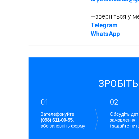
—зверніться у 
Telegram
WhatsApp
ЗРОБІТЬ
01
02
Зателефонуйте
Обсудіть дет
(098) 611-00-55
,
замовлення
або заповніть форму
і задайте пит