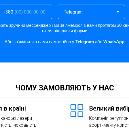
+380
ріть зручний мессенджер і ми зв'яжемося з вами протягом 30 хв
після відправки форми
Або зв'яжіться з нами самостійно у
Telegram
або
WhatsApp
ЧОМУ ЗАМОВЛЯЮТЬ У НАС
 в країні
Великий вибі
канські лазери
Компанія регулярн
кість, яскравість і
асортименту крист