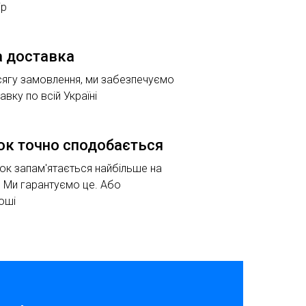
ір
 доставка
сягу замовлення, ми забезпечуємо
вку по всій Україні
ок точно сподобається
к запам'ятається найбільше на
. Ми гарантуємо це. Або
оші