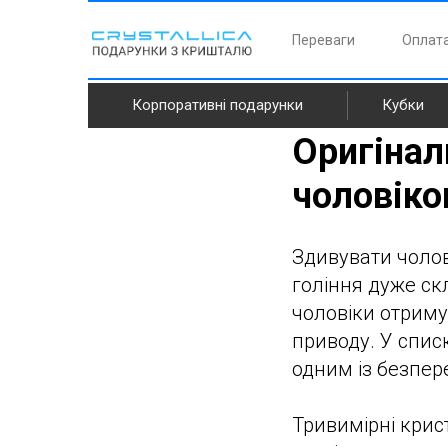
Переваги
Оплата
Корпоративні подарунки
Кубки
Оригінал
чоловіко
Здивувати чоло
гоління дуже ск
чоловіки отриму
приводу. У спис
одним із безпере
Тривимірні крис