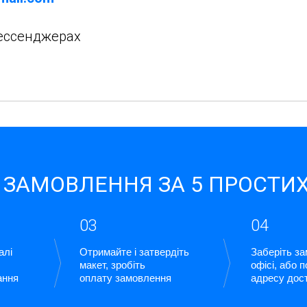
мессенджерах
 ЗАМОВЛЕННЯ ЗА 5 ПРОСТИХ
03
04
алі
Отримайте і затвердіть
Заберіть з
макет, зробіть
офісі, або 
ання
оплату замовлення
адресу дос