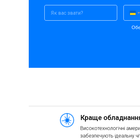
Обе
Краще обладнання
Високотехнологічні амери
забезпечують ідеальну чіт