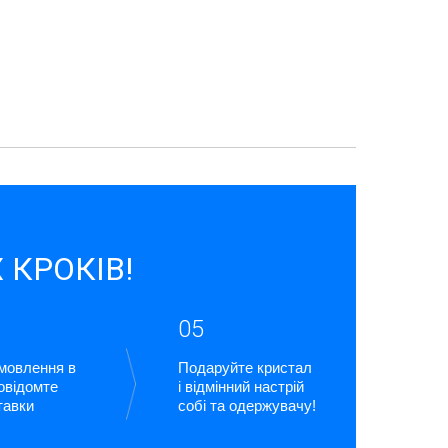
 КРОКІВ!
05
амовлення в
Подаруйте кристал
повідомте
і відмінний настрій
тавки
собі та одержувачу!