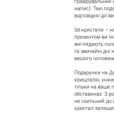
гравірувальних 
напис). Такі по
відповідно до в
3d кристали – н
презентом ви т
виглядають солід
та звичайні дні
вашого чоловіка:
Подарунки на Ден
кришталю, уніка
тільки на ваше 
обставинах. З р
не схильний до 
кристал залиши