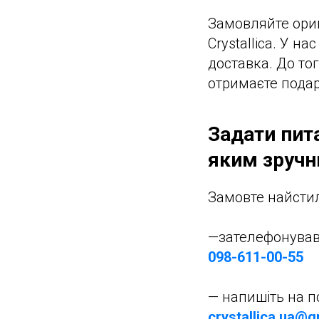
Замовляйте ориг
Crystallica. У 
доставка. До то
отримаєте пода
Задати пит
яким зруч
Замовте найстиль
—зателефонува
098-611-00-55
— напишіть на 
crystallica.ua@