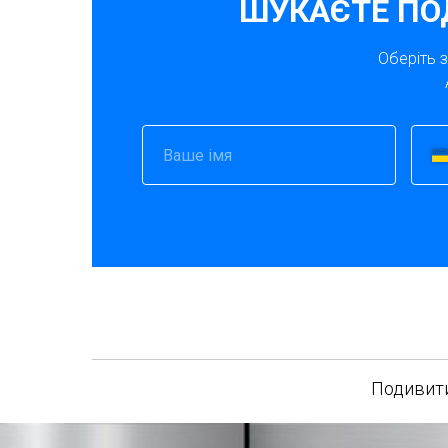
ШУКАЄТЕ ПО
Оберіть 
Подивити