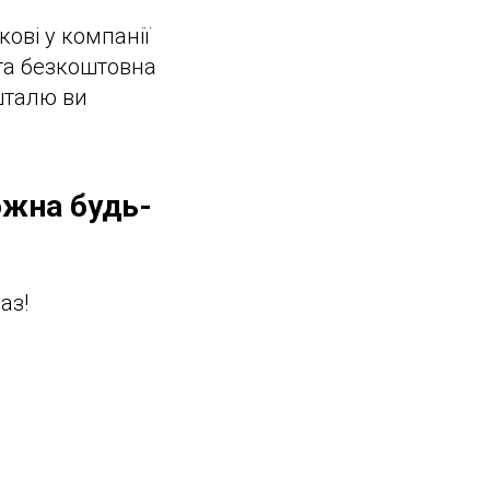
ові у компанії
 та безкоштовна
шталю ви
ожна будь-
аз!