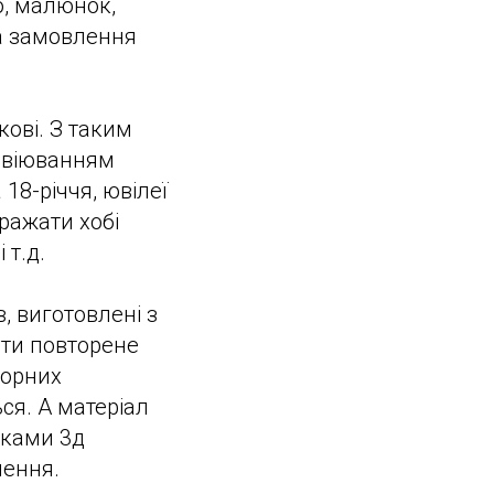
о, малюнок,
на замовлення
ові. З таким
авіюванням
18-річчя, ювілеї
ражати хобі
 т.д.
, виготовлені з
ути повторене
жорних
ся. А матеріал
оками 3д
лення.