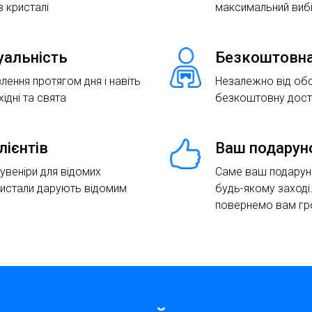
 кристалі
максимальний виб
туальність
Безкоштовна
лення протягом дня і навіть
Незалежно від об
хідні та свята
безкоштовну доста
лієнтів
Ваш подарун
сувеніри для відомих
Саме ваш подаруно
ристали дарують відомим
будь-якому заході
повернемо вам гр