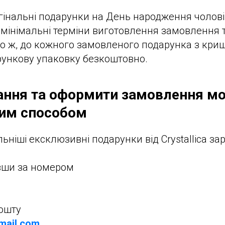
інальні подарунки на День народження чоловік
нас мінімальні терміни виготовлення замовлення
го ж, до кожного замовленого подарунка з кри
рункову упаковку безкоштовно.
ання та оформити замовлення м
ним способом
ніші ексклюзивні подарунки від Crystallica зар
вши за номером
пошту
gmail.com