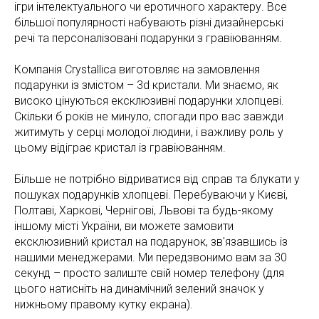
ігри інтелектуального чи еротичного характеру. Все
більшої популярності набувають різні дизайнерські
речі та персоналізовані подарунки з гравіюванням.
Компанія Crystallica виготовляє на замовлення
подарунки із змістом – 3d кристали. Ми знаємо, як
високо цінуються ексклюзивні подарунки хлопцеві.
Скільки б років не минуло, спогади про вас завжди
житимуть у серці молодої людини, і важливу роль у
цьому відіграє кристал із гравіюванням.
Більше не потрібно відриватися від справ та блукати у
пошуках подарунків хлопцеві. Перебуваючи у Києві,
Полтаві, Харкові, Чернігові, Львові та будь-якому
іншому місті України, ви можете замовити
ексклюзивний кристал на подарунок, зв'язавшись із
нашими менеджерами. Ми передзвонимо вам за 30
секунд – просто залиште свій номер телефону (для
цього натисніть на динамічний зелений значок у
нижньому правому кутку екрана).