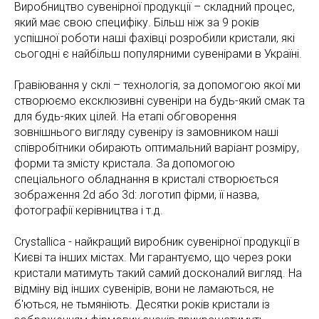
Виробництво сувенірної продукції – складний процес,
який має свою специфіку. Більш ніж за 9 років
успішної роботи наші фахівці розробили кристали, які
сьогодні є найбільш популярними сувенірами в Україні.
Гравіювання у склі – технологія, за допомогою якої ми
створюємо ексклюзивні сувеніри на будь-який смак та
для будь-яких цілей. На етапі обговорення
зовнішнього вигляду сувеніру із замовником наші
співробітники обирають оптимальний варіант розміру,
форми та змісту кристала. За допомогою
спеціального обладнання в кристалі створюється
зображення 2d або 3d: логотип фірми, її назва,
фотографії керівництва і т.д.
Crystallica - найкращий виробник сувенірної продукції в
Києві та інших містах. Ми гарантуємо, що через роки
кристали матимуть такий самий досконалий вигляд. На
відміну від інших сувенірів, вони не ламаються, не
б'ються, не тьмяніють. Десятки років кристали із