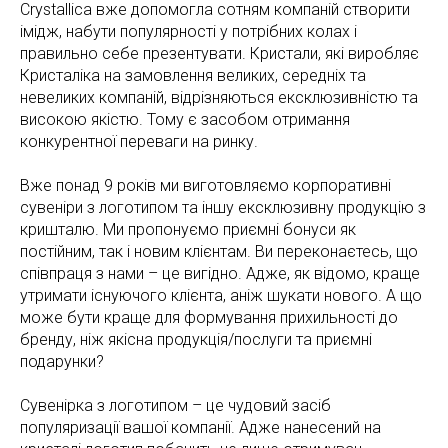
Crystallica вже допомогла сотням компаній створити
імідж, набути популярності у потрібних колах і
правильно себе презентувати. Кристали, які виробляє
Кристаліка на замовлення великих, середніх та
невеликих компаній, відрізняються ексклюзивністю та
високою якістю. Тому є засобом отримання
конкурентної переваги на ринку.
Вже понад 9 років ми виготовляємо корпоративні
сувеніри з логотипом та іншу ексклюзивну продукцію з
кришталю. Ми пропонуємо приємні бонуси як
постійним, так і новим клієнтам. Ви переконаєтесь, що
співпраця з нами – це вигідно. Адже, як відомо, краще
утримати існуючого клієнта, аніж шукати нового. А що
може бути краще для формування прихильності до
бренду, ніж якісна продукція/послуги та приємні
подарунки?
Сувенірка з логотипом – це чудовий засіб
популяризації вашої компанії. Адже нанесений на