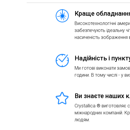
Краще обладнання
Високотехнологічні амери
забезпечують ідеальну чіт
насиченість зображення в
Надійність і пунк
Ми готові виконати замов
години. В тому числі - у ви
Ви знаєте наших к
Crystallica ® виготовляє 
міжнародних компаній. К
людям.