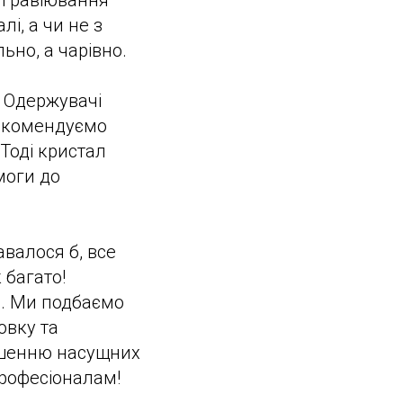
я гравіювання
і, а чи не з
ьно, а чарівно.
. Одержувачі
 Рекомендуємо
Тоді кристал
моги до
авалося б, все
 багато!
и. Ми подбаємо
овку та
рішенню насущних
професіоналам!