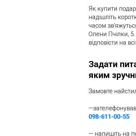
Як купити подару
надішліть корот
часом зв'яжуться
Олени Пчілки, 5
відповісти на вс
Задати пит
яким зруч
Замовте найстиль
—зателефонува
098-611-00-55
— напишіть на 