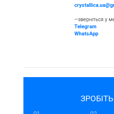
crystallica.ua@
—зверніться у 
Telegram
WhatsApp
ЗРОБІТЬ
01
02