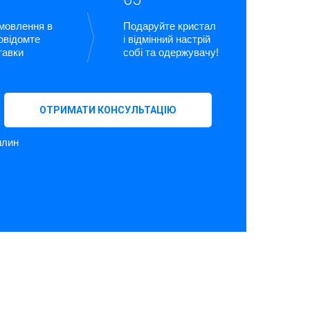
амовлення в
Подаруйте кристал
повідомте
і відмінний настрій
тавки
собі та одержувачу!
ОТРИМАТИ КОНСУЛЬТАЦІЮ
илин