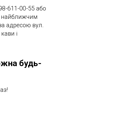
98-611-00-55 або
ри найближчим
за адресою вул.
кави і
ожна будь-
аз!