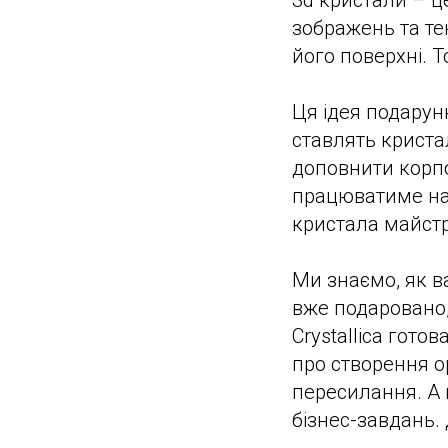
3d кристали – ц
зображень та тек
його поверхні. 
Ця ідея подарунк
ставлять криста
доповнити корпо
працюватиме на 
кристала майст
Ми знаємо, як в
вже подаровано, 
Crystallica гот
про створення о
пересилання. А 
бізнес-завдань.