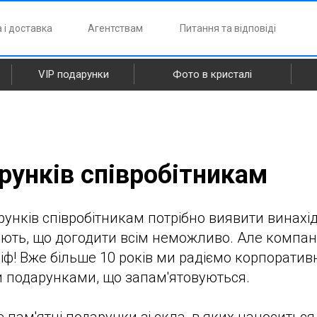
 і доставка
Агентствам
Питання та відповіді
VIP подарунки
Фото в кристалі
арунків співробітникам
рунків співробітникам потрібно виявити винахід
ють, що догодити всім неможливо. Але компанія
іф! Вже більше 10 років ми радіємо корпоративн
 подарунками, що запам'ятовуються.