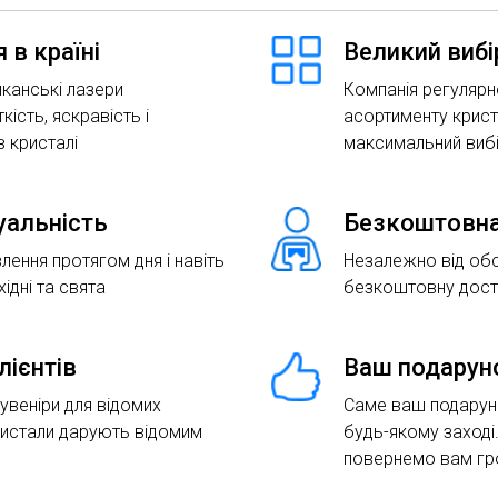
 в країні
Великий вибі
канські лазери
Компанія регулярн
кість, яскравість і
асортименту крист
 кристалі
максимальний виб
туальність
Безкоштовна
лення протягом дня і навіть
Незалежно від об
хідні та свята
безкоштовну доста
лієнтів
Ваш подарун
сувеніри для відомих
Саме ваш подаруно
ристали дарують відомим
будь-якому заході
повернемо вам гр