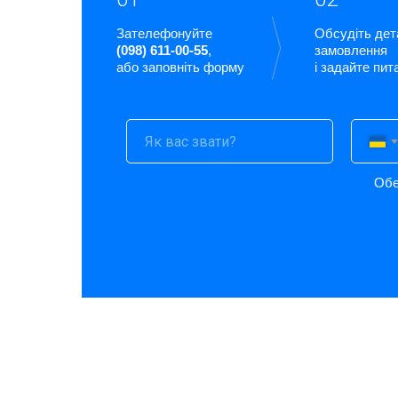
Зателефонуйте
Обсудіть дет
(098) 611-00-55
,
замовлення
або заповніть форму
і задайте пит
Обе