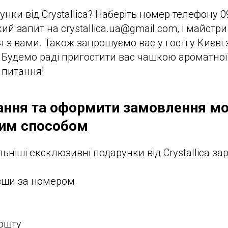
нки від Crystallica? Наберіть номер телефону 0
кий запит на crystallica.ua@gmail.com, і майст
 з вами. Також запрошуємо вас у гості у Києві 
. Будемо раді пригостити вас чашкою ароматної 
і питання!
ання та оформити замовлення м
ним способом
ніші ексклюзивні подарунки від Crystallica зар
вши за номером
пошту