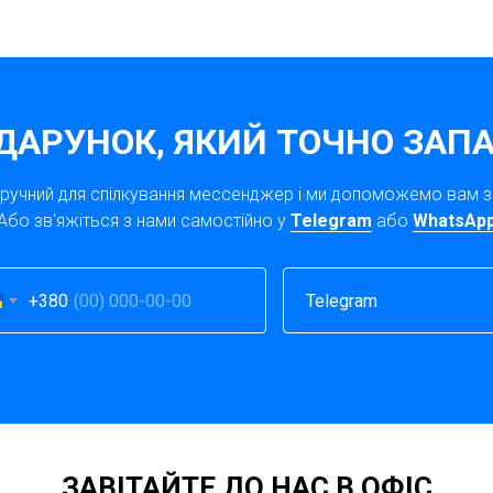
ДАРУНОК, ЯКИЙ ТОЧНО ЗАПА
зручний для спілкування мессенджер і ми допоможемо вам 
Або зв'яжіться з нами самостійно у
Telegram
або
WhatsAp
+380
ЗАВІТАЙТЕ ДО НАС В ОФІС