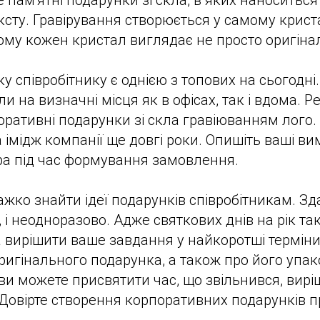
е пам'ятні подарунки зі скла, в яких наноситьс
сту. Гравірування створюється у самому кристал
Тому кожен кристал виглядає не просто оригінал
у співробітнику є однією з топових на сьогодні
ли на визначні місця як в офісах, так і вдома.
ративні подарунки зі скла гравіюванням лого. 
імідж компанії ще довгі роки. Опишіть ваші ви
ра під час формування замовлення.
ажко знайти ідеї подарунків співробітникам. Зд
і неодноразово. Адже святкових днів на рік так
ова вирішити ваше завдання у найкоротші термін
ригінального подарунка, а також про його упак
ви можете присвятити час, що звільнився, ви
 Довірте створення корпоративних подарунків 