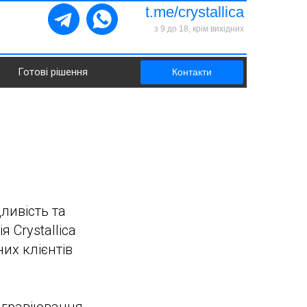
t.me/crystallica
з 9 до 18, крім вихідних
Готові рішення
Контакти
УКР
|
РУС
ливість та
 Crystallica
их клієнтів