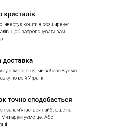
р кристалів
о інвестує кошти в розширення
алів, щоб запропонувати вам
ір
 доставка
сягу замовлення, ми забезпечуємо
вку по всій Україні
ок точно сподобається
к запам'ятається найбільше на
. Ми гарантуємо це. Або
оші