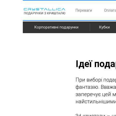
Переваги
Оплата
Корпоративні подарунки
Кубки
Ідеї под
При виборі пода
фантазію. Вважа
заперечує цей м
найстильнішими