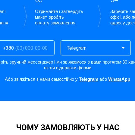
алі
Отримайте і затвердіть
Заберіть з
макет, зробіть
офісі, або 
ання
оплату замовлення
адресу дос
+380
ріть зручний мессенджер і ми зв'яжемося з вами протягом 30 хв
після відправки форми
Або зв'яжіться з нами самостійно у
Telegram
або
WhatsApp
ЧОМУ ЗАМОВЛЯЮТЬ У НАС