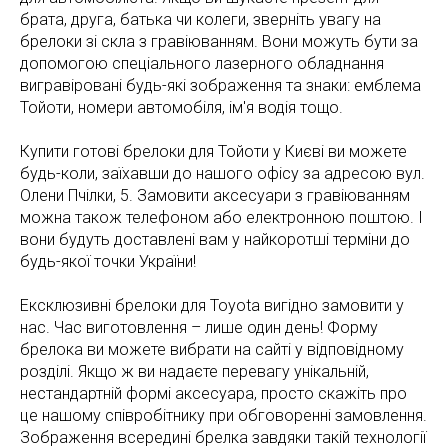
брата, друга, батька чи колеги, зверніть увагу на
брелоки зі скла з гравіюванням. Вони можуть бути за
допомогою спеціального лазерного обладнання
вигравіровані будь-які зображення та знаки: емблема
Тойоти, номери автомобіля, ім'я водія тощо.
Купити готові брелоки для Тойоти у Києві ви можете
будь-коли, заїхавши до нашого офісу за адресою вул.
Олени Пчілки, 5. Замовити аксесуари з гравіюванням
можна також телефоном або електронною поштою. І
вони будуть доставлені вам у найкоротші терміни до
будь-якої точки України!
Ексклюзивні брелоки для Toyota вигідно замовити у
нас. Час виготовлення – лише один день! Форму
брелока ви можете вибрати на сайті у відповідному
розділі. Якщо ж ви надаєте перевагу унікальній,
нестандартній формі аксесуара, просто скажіть про
це нашому співробітнику при обговоренні замовлення.
Зображення всередині брелка завдяки такій технології