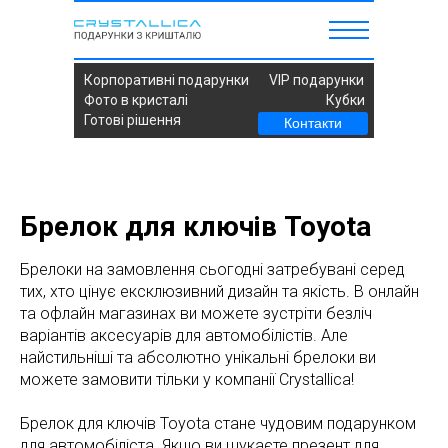
Корпоративні подарунки
VIP подарунки
Фото в кристалі
Кубки
Готові рішення
Контакти
Брелок для ключів Toyota
Брелоки на замовлення сьогодні затребувані серед
тих, хто цінує ексклюзивний дизайн та якість. В онлайн
та офлайн магазинах ви можете зустріти безліч
варіантів аксесуарів для автомобілістів. Але
найстильніші та абсолютно унікальні брелоки ви
можете замовити тільки у компанії Crystallica!
Брелок для ключів Toyota стане чудовим подарунком
для автомобіліста. Якщо ви шукаєте презент для