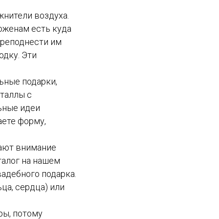
жнители воздуха.
доженам есть куда
преподнести им
одку. Эти
ьные подарки,
сталлы с
льные идеи
аете форму,
ают внимание
талог на нашем
вадебного подарка.
ца, сердца) или
ры, потому