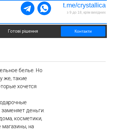
t.me/crystallica
з 9 до 18, крім вихідних
Готові рішення
Контакти
ельное белье. Но
 же, такие
оторые хочется
подарочные
 заменяет деньги.
дома, косметики,
 магазины, на