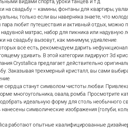
ьными видами спорта, уроки танцев и т.д.
и на свадьбу – камины, фонтаны для квартиры, увла
уальны, только если вы наверняка знаете, что моло
и пара любит путешествия и активный отдых, можно 
, надувной матрас, набор для пикника или надувную л
и на свадьбу вызовут, как минимум, удивление.
оторых всё есть, рекомендуем дарить нефункционал
оящему удивить. В этой категории лидируют 3d кри
ания Crystallica предлагает действительно оригина
ьбу. Заказывая трехмерный кристалл, вы сами выбир
ение.
е сердца станут символом чистоты любви. Привлек
орме многоугольника, овала, ромба. Просмотрите ка
подобрать идеальную форму для столь необычного с
 нанесены символические изображения (голуби, коль
allica работают опытные квалифицированные дизайне