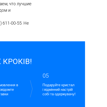
аем, что лучшие
дом и
) 611-00-55
. Не
 КРОКІВ!
05
амовлення в
Подаруйте кристал
повідомте
і відмінний настрій
тавки
собі та одержувачу!