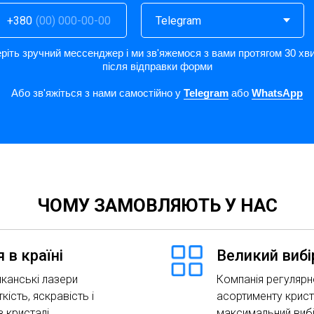
+380
ріть зручний мессенджер і ми зв'яжемося з вами протягом 30 хв
після відправки форми
Або зв'яжіться з нами самостійно у
Telegram
або
WhatsApp
ЧОМУ ЗАМОВЛЯЮТЬ У НАС
 в країні
Великий вибі
канські лазери
Компанія регулярн
кість, яскравість і
асортименту крист
 кристалі
максимальний виб