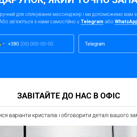
зручний для спілкування мессенджер і ми допоможемо вам 
Або зв'яжіться з нами самостійно у
Telegram
або
WhatsAp
+380
ЗАВІТАЙТЕ ДО НАС В ОФІС
ся варіанти кристалів і обговорити деталі вашого з