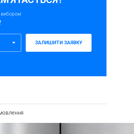
з вибором
p
ЗАЛИШИТИ ЗАЯВКУ
амовлення