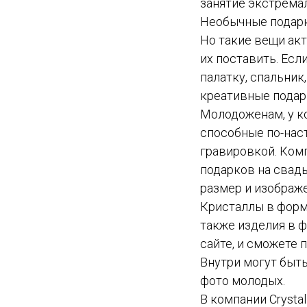
занятие экстремал
Необычные подарк
Но такие вещи акт
их поставить. Есл
палатку, спальник
креативные подарк
Молодоженам, у к
способные по-наст
гравировкой. Комп
подарков на свад
размер и изображ
Кристаллы в форм
также изделия в ф
сайте, и сможете 
Внутри могут быть
фото молодых.
В компании Cryst