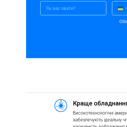
Обе
Краще обладнання
Високотехнологічні амери
забезпечують ідеальну чіт
насиченість зображення в