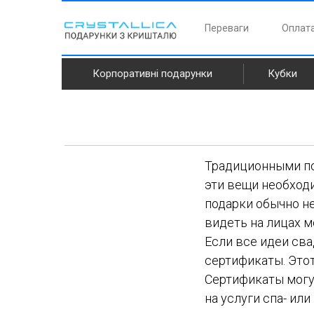
Переваги
Оплата
Корпоративні подарунки
Кубки
Традиционными под
эти вещи необход
подарки обычно не
видеть на лицах 
Если все идеи св
сертификаты. Этот
Сертификаты могу
на услуги спа- ил