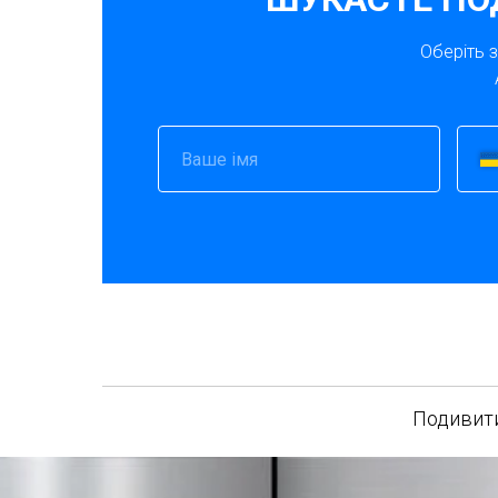
Оберіть 
Подивити