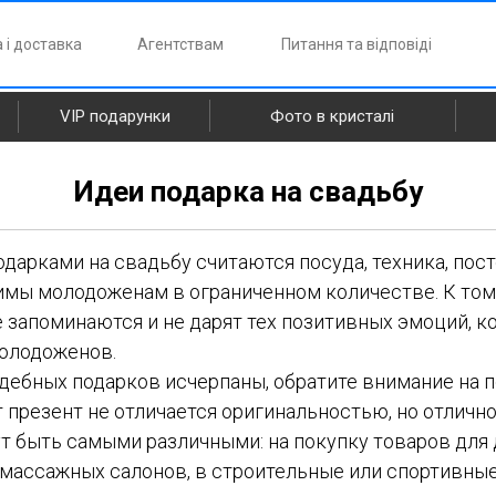
 і доставка
Агентствам
Питання та відповіді
VIP подарунки
Фото в кристалі
Идеи подарка на свадьбу
арками на свадьбу считаются посуда, техника, пост
имы молодоженам в ограниченном количестве. К тому
 запоминаются и не дарят тех позитивных эмоций, к
молодоженов.
адебных подарков исчерпаны, обратите внимание на 
 презент не отличается оригинальностью, но отлично
т быть самыми различными: на покупку товаров для 
и массажных салонов, в строительные или спортивные