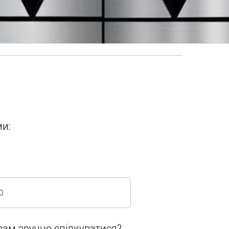
и:
вам зручно спілкуватися?