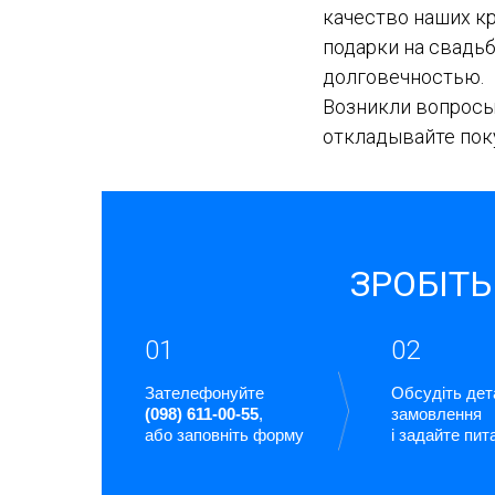
качество наших к
подарки на свадь
долговечностью.
Возникли вопросы
откладывайте поку
ЗРОБІТЬ
01
02
Зателефонуйте
Обсудіть дет
(098) 611-00-55
,
замовлення
або заповніть форму
і задайте пит