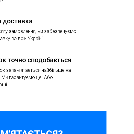
 доставка
сягу замовлення, ми забезпечуємо
вку по всій Україні
ок точно сподобається
к запам'ятається найбільше на
. Ми гарантуємо це. Або
оші
М'ЯТАЄТЬСЯ?