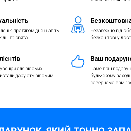
туальність
Безкоштовна
лення протягом дня і навіть
Незалежно від об
хідні та свята
безкоштовну доста
лієнтів
Ваш подарун
сувеніри для відомих
Саме ваш подаруно
ристали дарують відомим
будь-якому заході
повернемо вам гр
ДАРУНОК, ЯКИЙ ТОЧНО ЗАПА