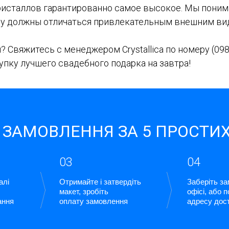
ристаллов гарантированно самое высокое. Мы поним
бу должны отличаться привлекательным внешним ви
? Свяжитесь с менеджером Crystallica по номеру
(098
пку лучшего свадебного подарка на завтра!
 ЗАМОВЛЕННЯ ЗА 5 ПРОСТИХ
03
04
алі
Отримайте і затвердіть
Заберіть з
макет, зробіть
офісі, або 
ання
оплату замовлення
адресу дос