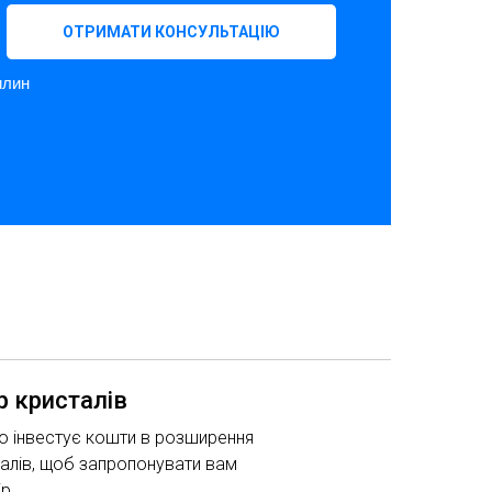
ОТРИМАТИ КОНСУЛЬТАЦІЮ
илин
р кристалів
о інвестує кошти в розширення
алів, щоб запропонувати вам
ір