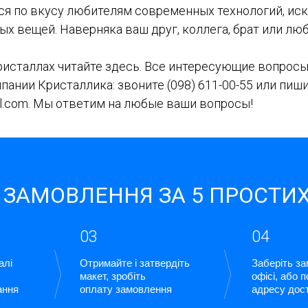
ся по вкусу любителям современных технологий, иск
ых вещей. Наверняка ваш друг, коллега, брат или л
кристаллах читайте здесь. Все интересующие вопрос
пании Кристаллика: звоните
(098) 611-00-55
или пиши
ail.com. Мы ответим на любые ваши вопросы!
 ЗАМОВЛЕННЯ ЗА 5 ПРОСТИХ
03
04
алі
Отримайте і затвердіть
Заберіть з
макет, зробіть
офісі, або 
ання
оплату замовлення
адресу дос