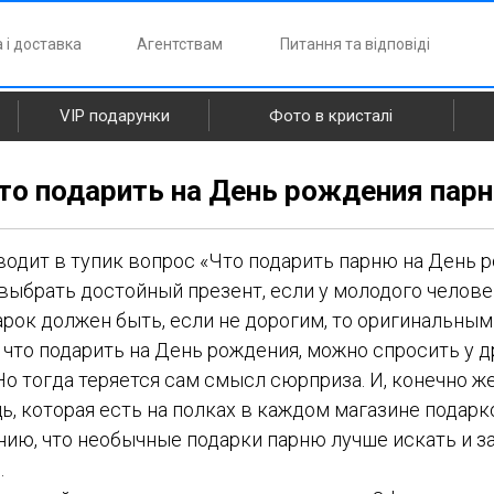
 і доставка
Агентствам
Питання та відповіді
VIP подарунки
Фото в кристалі
то подарить на День рождения пар
одит в тупик вопрос «Что подарить парню на День р
ыбрать достойный презент, если у молодого человек
арок должен быть, если не дорогим, то оригинальны
, что подарить на День рождения, можно спросить у д
о тогда теряется сам смысл сюрприза. И, конечно же
, которая есть на полках в каждом магазине подарк
нию, что необычные подарки парню лучше искать и з
.