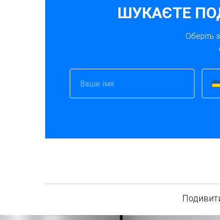
ШУКАЄТЕ ПО
Оберіть 
Подивити