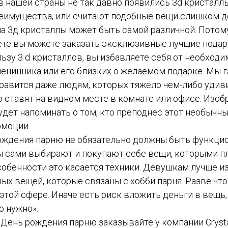
 нашей страны не так давно появились 3d кристаллы
преимущества, или считают подобные вещи слишком д
на 3д кристаллы может быть самой различной. Потом
е вы можете заказать эксклюзивные лучшие подар
ьзу 3 d кристаллов, вы избавляете себя от необход
енинника или его близких о желаемом подарке. Мы г
равится даже людям, которых тяжело чем-либо удиви
 ставят на видном месте в комнате или офисе. Изо
удет напоминать о том, кто преподнес этот необычны
эмоции.
ождения парню не обязательно должны быть функци
 сами выбирают и покупают себе вещи, которыми п
собенности это касается техники. Девушкам лучше и
х вещей, которые связаны с хобби парня. Разве чт
этой сфере. Иначе есть риск вложить деньги в вещь,
о нужно».
День рождения парню заказывайте у компании Crystal