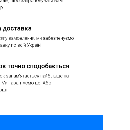
алів, щоб запропонувати вам
ір
 доставка
сягу замовлення, ми забезпечуємо
вку по всій Україні
ок точно сподобається
к запам'ятається найбільше на
. Ми гарантуємо це. Або
оші