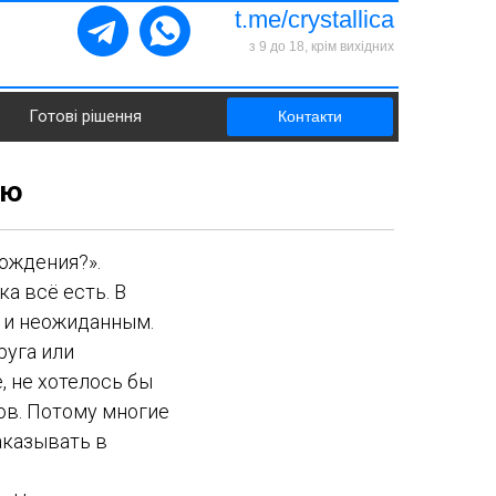
t.me/crystallica
з 9 до 18, крім вихідних
Готові рішення
Контакти
ню
ождения?».
а всё есть. В
м и неожиданным.
руга или
, не хотелось бы
ов. Потому многие
аказывать в