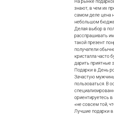
На рынке подарков
знают, в чем их 
самом деле цена 
небольшом бюджет
Делая выбор в пол
расспрашивать им
такой презент пон
получатели обычно
кристалла часто б
дарить приятные 
Подарки в День р
Зачастую мужчины
пользоваться. В о
специализированны
ориентируетесь в 
«не совсем той, чт
Лучшие подарки в 