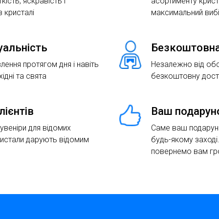
кість, яскравість і
асортименту крист
 кристалі
максимальний виб
туальність
Безкоштовна
лення протягом дня і навіть
Незалежно від об
хідні та свята
безкоштовну доста
лієнтів
Ваш подарун
сувеніри для відомих
Саме ваш подаруно
ристали дарують відомим
будь-якому заході
повернемо вам гр