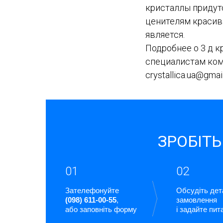
кристаллы придут
ценителям красив
является.
Подробнее о 3 д 
специалистам ком
crystallica.ua@gm
ЗРОБІТЬ
01
02
Зателефонуйте
Обсудіть дет
(098) 611-00-55
,
замовлення
або заповніть форму
і задайте пит