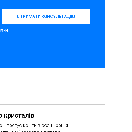
ОТРИМАТИ КОНСУЛЬТАЦІЮ
илин
р кристалів
о інвестує кошти в розширення