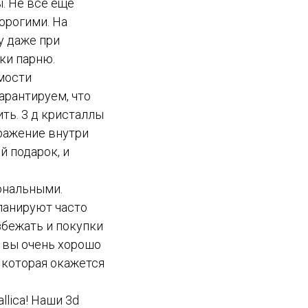
. Не все еще
орогими. На
у даже при
ки парню.
имости
арантируем, что
ть. 3 д кристаллы
бражение внутри
й подарок, и
ональными.
ланируют часто
збежать и покупки
о вы очень хорошо
 которая окажется
lica! Наши 3d