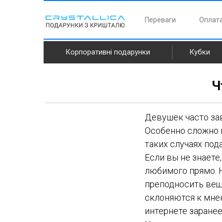
Переваги
Оплата
Корпоративні подарунки
Кубки
Ч
Девушек часто зав
Особенно сложно в
таких случаях под
Если вы не знаете
любимого прямо. Н
преподносить вещь
склоняются к мне
интернете заранее