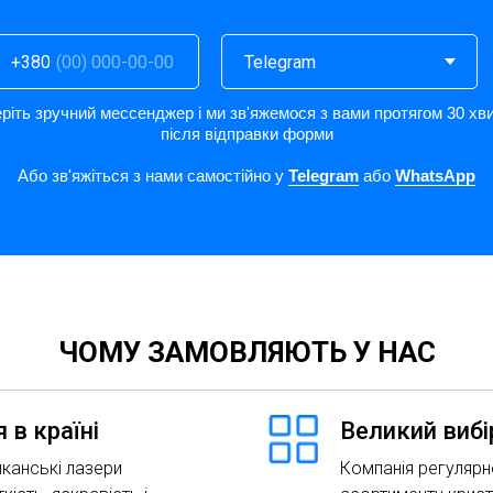
+380
ріть зручний мессенджер і ми зв'яжемося з вами протягом 30 хв
після відправки форми
Або зв'яжіться з нами самостійно у
Telegram
або
WhatsApp
ЧОМУ ЗАМОВЛЯЮТЬ У НАС
 в країні
Великий вибі
канські лазери
Компанія регулярн