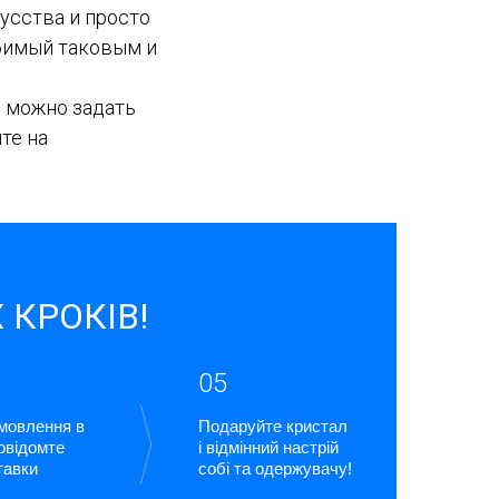
усства и просто
юбимый таковым и
ы можно задать
те на
 КРОКІВ!
05
амовлення в
Подаруйте кристал
повідомте
і відмінний настрій
тавки
собі та одержувачу!