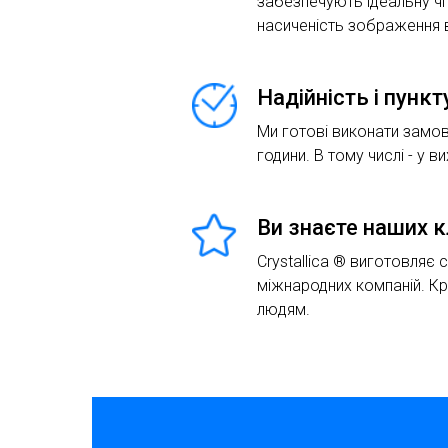
забезпечують ідеальну чіт
насиченість зображення в
Надійність і пунк
Ми готові виконати замов
години. В тому числі - у ви
Ви знаєте наших к
Crystallica ® виготовляє 
міжнародних компаній. К
людям.