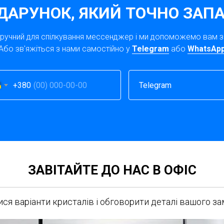
ДАРУНОК, ЯКИЙ ТОЧНО ЗАПА
зручний для спілкування мессенджер і ми допоможемо вам 
Або зв'яжіться з нами самостійно у
Telegram
або
WhatsAp
+380
ЗАВІТАЙТЕ ДО НАС В ОФІС
ся варіанти кристалів і обговорити деталі вашого з